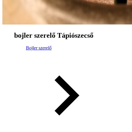
bojler szerelő Tápiószecső
Bojler szerelő