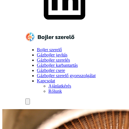
Bojler szerelő
Gázbojler javítás
Gázbojler szerelés
Gázbojler karbantartás
Gázbojler csere
Gázbojler szerelő gyorsszolgálat
Kapcsolat
Ajánlatkérés
Rólunk