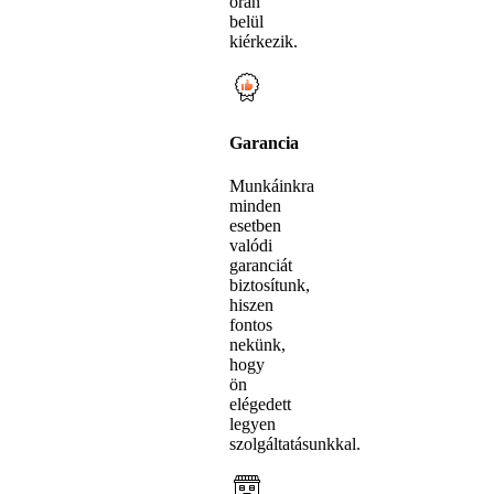
órán
belül
kiérkezik.
Garancia
Munkáinkra
minden
esetben
valódi
garanciát
biztosítunk,
hiszen
fontos
nekünk,
hogy
ön
elégedett
legyen
szolgáltatásunkkal.