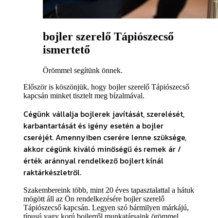
bojler szerelő Tápiószecső
ismertető
Örömmel segítünk önnek.
Először is köszönjük, hogy bojler szerelő Tápiószecső
kapcsán minket tisztelt meg bízalmával.
Cégünk vállalja bojlerek javítását, szerelését,
karbantartását és igény esetén a bojler
cseréjét. Amennyiben cserére lenne szüksége
,
akkor cégünk kiváló minőségű és remek ár /
érték aránnyal rendelkező bojlert kínál
raktárkészletről.
Szakembereink több, mint 20 éves tapasztalattal a hátuk
mögött áll az Ön rendelkezésére bojler szerelő
Tápiószecső kapcsán. Legyen szó bármilyen márkájú,
típusú vagy korú bojlerről munkatársaink örömmel