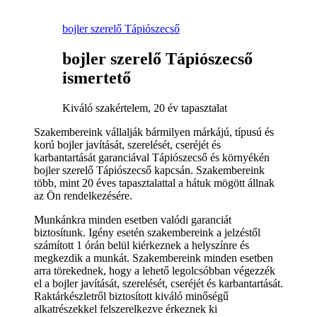
bojler szerelő Tápiószecső
bojler szerelő Tápiószecső
ismertető
Kiváló szakértelem, 20 év tapasztalat
Szakembereink vállalják bármilyen márkájú, típusú és
korú bojler javítását, szerelését, cseréjét és
karbantartását garanciával Tápiószecső és környékén
bojler szerelő Tápiószecső kapcsán. Szakembereink
több, mint 20 éves tapasztalattal a hátuk mögött állnak
az Ön rendelkezésére.
Munkánkra minden esetben valódi garanciát
biztosítunk. Igény esetén szakembereink a jelzéstől
számított 1 órán belül kiérkeznek a helyszínre és
megkezdik a munkát. Szakembereink minden esetben
arra törekednek, hogy a lehető legolcsóbban végezzék
el a bojler javítását, szerelését, cseréjét és karbantartását.
Raktárkészletről biztosított kiváló minőségű
alkatrészekkel felszerelkezve érkeznek ki