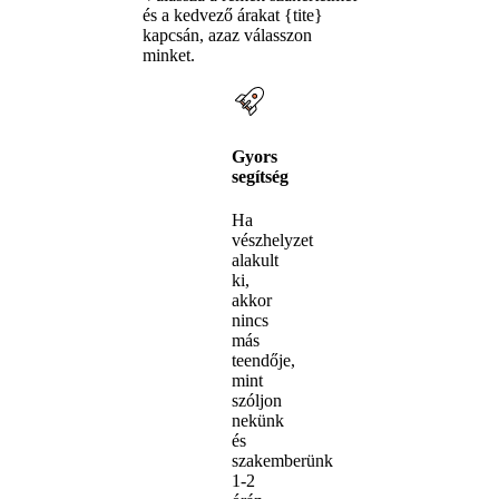
és a kedvező árakat {tite}
kapcsán, azaz válasszon
minket.
Gyors
segítség
Ha
vészhelyzet
alakult
ki,
akkor
nincs
más
teendője,
mint
szóljon
nekünk
és
szakemberünk
1-2