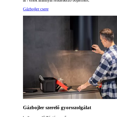
ár / érték aránnyal rendelkező bojlerrket.
Gázbojler csere
Gázbojler szerelő gyorsszolgálat