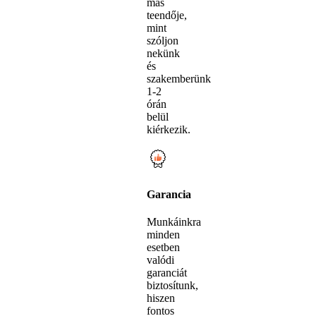
más
teendője,
mint
szóljon
nekünk
és
szakemberünk
1-2
órán
belül
kiérkezik.
Garancia
Munkáinkra
minden
esetben
valódi
garanciát
biztosítunk,
hiszen
fontos