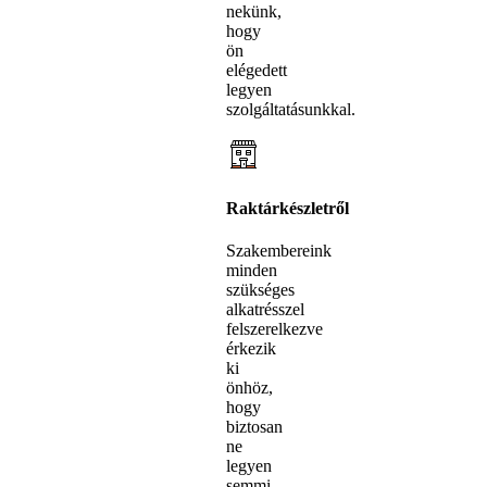
nekünk,
hogy
ön
elégedett
legyen
szolgáltatásunkkal.
Raktárkészletről
Szakembereink
minden
szükséges
alkatrésszel
felszerelkezve
érkezik
ki
önhöz,
hogy
biztosan
ne
legyen
semmi