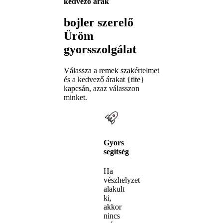
kedvező árak
bojler szerelő
Üröm
gyorsszolgálat
Válassza a remek szakértelmet
és a kedvező árakat {tite}
kapcsán, azaz válasszon
minket.
Gyors
segítség
Ha
vészhelyzet
alakult
ki,
akkor
nincs