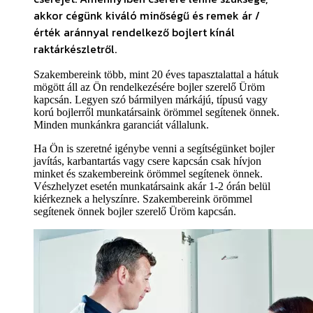
akkor cégünk kiváló minőségű és remek ár /
érték aránnyal rendelkező bojlert kínál
raktárkészletről.
Szakembereink több, mint 20 éves tapasztalattal a hátuk
mögött áll az Ön rendelkezésére bojler szerelő Üröm
kapcsán. Legyen szó bármilyen márkájú, típusú vagy
korú bojlerről munkatársaink örömmel segítenek önnek.
Minden munkánkra garanciát vállalunk.
Ha Ön is szeretné igénybe venni a segítségünket bojler
javítás, karbantartás vagy csere kapcsán csak hívjon
minket és szakembereink örömmel segítenek önnek.
Vészhelyzet esetén munkatársaink akár 1-2 órán belül
kiérkeznek a helyszínre. Szakembereink örömmel
segítenek önnek bojler szerelő Üröm kapcsán.