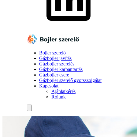
Bojler szerelő
Gázbojler javítás
Gázbojler szerelés
Gázbojler karbantartás
Gázbojler csere
Gázbojler szerelő gyorsszolgálat
Kapcsolat
Ajánlatkérés
Rólunk