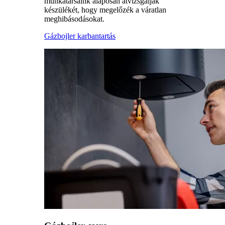
munkatársaink alaposan átvizsgálják
készülékét, hogy megelőzék a váratlan
meghibásodásokat.
Gázbojler karbantartás