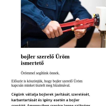
bojler szerelő Üröm
ismertető
Örömmel segítünk önnek.
Először is köszönjük, hogy bojler szerelő Üröm
kapcsán minket tisztelt meg bízalmával.
Cégünk vállalja bojlerek javítását, szerelését,
karbantartását és igény esetén a bojler
cseréjét. Amennyiben cserére lenne szüksége
,