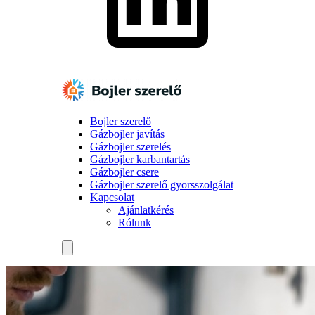
Bojler szerelő
Gázbojler javítás
Gázbojler szerelés
Gázbojler karbantartás
Gázbojler csere
Gázbojler szerelő gyorsszolgálat
Kapcsolat
Ajánlatkérés
Rólunk