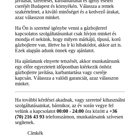
javítását, szerelését, karbantartását és igény esetén
cseréjét Budapest és környékén. Válassza a remek
szakértelmet, a kiváló minőséget és a kedvező árakat,
azaz válasszon minket.
Ha Ön is szeretné igénybe venni a gázbojlerrel
kapcsolatos szolgáltatásunkat csak hívjon minket és
mondja el nekünk, hogy milyen márkájú, típusú, korú
gázbojlerre van, illetve ha ír ki hibakódot, akkor azt is.
Ezek alapján adunk önnek egy ajánlatot.
Ha ajánlatunk elnyerte tetszését, akkor munkatársunk
egy előre egyeztetett időpontban kiérkezik önhöz
gázbojlerre javítása, karbantartása vagy cseréje
kapcsán. Válassza a valódi garanciát, azaz válasszon
minket.
Ha további kérdései akadnak, vagy szeretné kihasználni
szolgáltatásainkat, bármikor, az év során vegye fel
velünk a kapcsolatot
00:00 - 24:00
óra között a
+36
(70) 216 43 93
telefonszámon, munkatársaink szívesen
segítenek.
Címkék