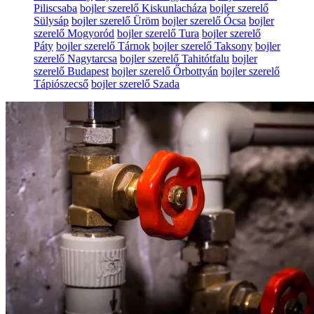
Piliscsaba
bojler szerelő Kiskunlacháza
bojler szerelő
Sülysáp
bojler szerelő Üröm
bojler szerelő Ócsa
bojler
szerelő Mogyoród
bojler szerelő Tura
bojler szerelő
Páty
bojler szerelő Tárnok
bojler szerelő Taksony
bojler
szerelő Nagytarcsa
bojler szerelő Tahitótfalu
bojler
szerelő Budapest
bojler szerelő Őrbottyán
bojler szerelő
Tápiószecső
bojler szerelő Szada