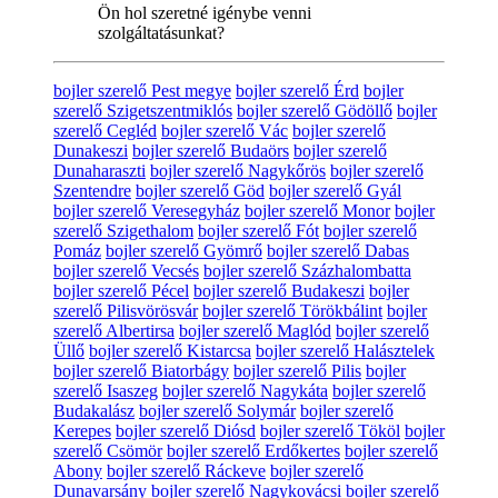
Ön hol szeretné igénybe venni
szolgáltatásunkat?
bojler szerelő Pest megye
bojler szerelő Érd
bojler
szerelő Szigetszentmiklós
bojler szerelő Gödöllő
bojler
szerelő Cegléd
bojler szerelő Vác
bojler szerelő
Dunakeszi
bojler szerelő Budaörs
bojler szerelő
Dunaharaszti
bojler szerelő Nagykőrös
bojler szerelő
Szentendre
bojler szerelő Göd
bojler szerelő Gyál
bojler szerelő Veresegyház
bojler szerelő Monor
bojler
szerelő Szigethalom
bojler szerelő Fót
bojler szerelő
Pomáz
bojler szerelő Gyömrő
bojler szerelő Dabas
bojler szerelő Vecsés
bojler szerelő Százhalombatta
bojler szerelő Pécel
bojler szerelő Budakeszi
bojler
szerelő Pilisvörösvár
bojler szerelő Törökbálint
bojler
szerelő Albertirsa
bojler szerelő Maglód
bojler szerelő
Üllő
bojler szerelő Kistarcsa
bojler szerelő Halásztelek
bojler szerelő Biatorbágy
bojler szerelő Pilis
bojler
szerelő Isaszeg
bojler szerelő Nagykáta
bojler szerelő
Budakalász
bojler szerelő Solymár
bojler szerelő
Kerepes
bojler szerelő Diósd
bojler szerelő Tököl
bojler
szerelő Csömör
bojler szerelő Erdőkertes
bojler szerelő
Abony
bojler szerelő Ráckeve
bojler szerelő
Dunavarsány
bojler szerelő Nagykovácsi
bojler szerelő