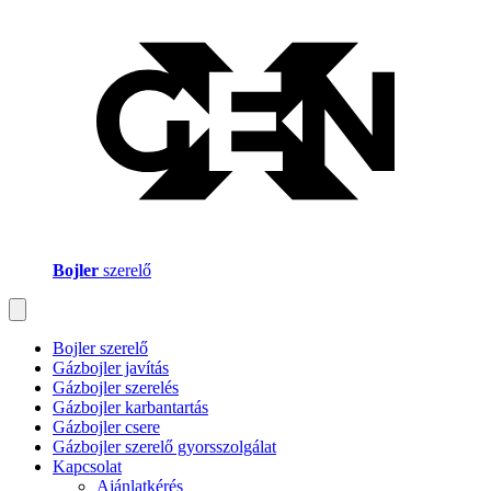
Bojler
szerelő
Bojler szerelő
Gázbojler javítás
Gázbojler szerelés
Gázbojler karbantartás
Gázbojler csere
Gázbojler szerelő gyorsszolgálat
Kapcsolat
Ajánlatkérés