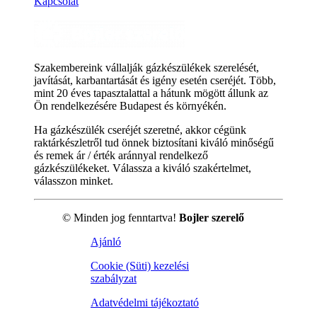
Kapcsolat
Szakembereink vállalják gázkészülékek szerelését,
javítását, karbantartását és igény esetén cseréjét. Több,
mint 20 éves tapasztalattal a hátunk mögött állunk az
Ön rendelkezésére Budapest és környékén.
Ha gázkészülék cseréjét szeretné, akkor cégünk
raktárkészletről tud önnek biztosítani kiváló minőségű
és remek ár / érték aránnyal rendelkező
gázkészülékeket. Válassza a kiváló szakértelmet,
válasszon minket.
© Minden jog fenntartva!
Bojler szerelő
Ajánló
Cookie (Süti) kezelési
szabályzat
Adatvédelmi tájékoztató