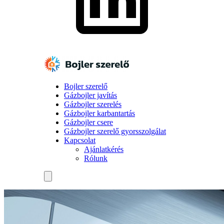
Bojler szerelő
Gázbojler javítás
Gázbojler szerelés
Gázbojler karbantartás
Gázbojler csere
Gázbojler szerelő gyorsszolgálat
Kapcsolat
Ajánlatkérés
Rólunk