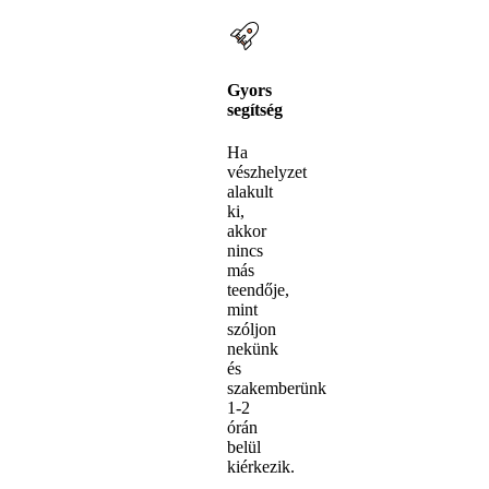
Gyors
segítség
Ha
vészhelyzet
alakult
ki,
akkor
nincs
más
teendője,
mint
szóljon
nekünk
és
szakemberünk
1-2
órán
belül
kiérkezik.