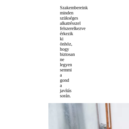
Szakembereink
minden
szükséges
alkatrésszel
felszerelkezve
érkezik
ki
önhöz,
hogy
biztosan
ne
legyen
semmi
a
gond
a
javítás
során.