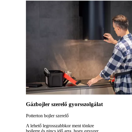
Gázbojler szerelő gyorsszolgálat
Potterton bojler szerelő
A lehető legrosszabbkor ment tönkre
bojlerre és nincs idő arra, hogy egyszer