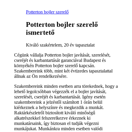
Potterton bojler szerelő
Potterton bojler szerelő
ismertető
Kiváló szakértelem, 20 év tapasztalat
Cégünk vállalja Potterton bojler javítását, szerelését,
cseréjét és karbantartását garanciával Budapest és
környékén Potterton bojler szerelő kapcsán.
Szakembereink több, mint két évtizedes tapasztalattal
állnak az Ön rendelkezésére.
Szakembereink minden esetben arra törekednek, hogy a
lehető legolcsóbban végezzék el a bojler javítását,
szerelését, cseréjét és karbantartását. Igény esetén
szakembereink a jelzéstől számított 1 órán belül
kiérkeznek a helyszínre és megkezdik a munkát.
Raktárkészletről biztosított kiváló minőségű
alkatrészekkel felszerelkezve érkeznek ki
munkatársaink, így biztosan el tudják végezni
munkájukat. Munkánkra minden esetben valódi