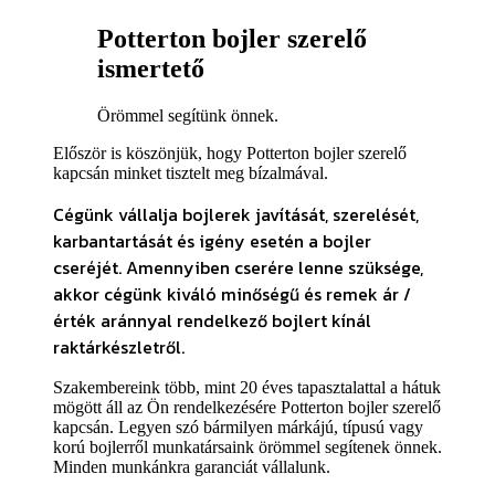
Potterton bojler szerelő
ismertető
Örömmel segítünk önnek.
Először is köszönjük, hogy Potterton bojler szerelő
kapcsán minket tisztelt meg bízalmával.
Cégünk vállalja bojlerek javítását, szerelését,
karbantartását és igény esetén a bojler
cseréjét. Amennyiben cserére lenne szüksége
,
akkor cégünk kiváló minőségű és remek ár /
érték aránnyal rendelkező bojlert kínál
raktárkészletről.
Szakembereink több, mint 20 éves tapasztalattal a hátuk
mögött áll az Ön rendelkezésére Potterton bojler szerelő
kapcsán. Legyen szó bármilyen márkájú, típusú vagy
korú bojlerről munkatársaink örömmel segítenek önnek.
Minden munkánkra garanciát vállalunk.